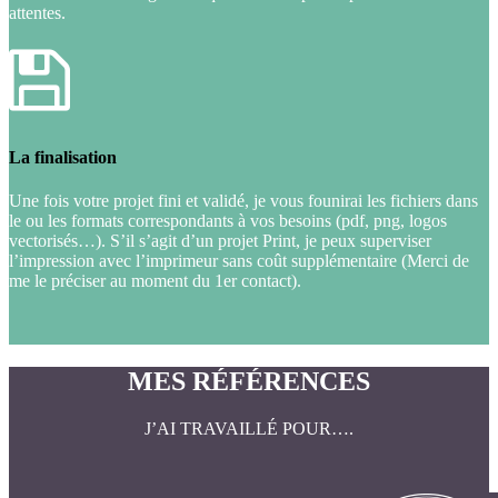
attentes.
La finalisation
Une fois votre projet fini et validé, je vous founirai les fichiers dans
le ou les formats correspondants à vos besoins (pdf, png, logos
vectorisés…). S’il s’agit d’un projet Print, je peux superviser
l’impression avec l’imprimeur sans coût supplémentaire (Merci de
me le préciser au moment du 1er contact).
MES RÉFÉRENCES
J’AI TRAVAILLÉ POUR….